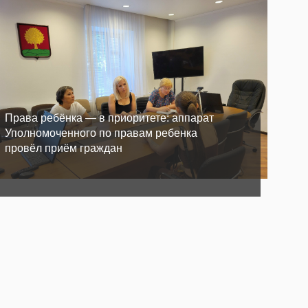
П
о
и
с
Права ребёнка — в приоритете: аппарат
1
к
2
Уполномоченного по правам ребенка
н
3
о
провёл приём граждан
4
в
5
о
6
с
7
т
8
и
9
:
.
.
.
1
8
8