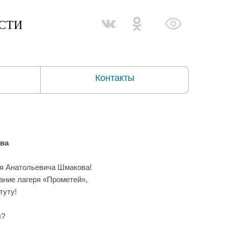
СТИ
Контакты
ова
аля Анатольевича Шмакова!
ание лагеря «Прометей»,
туту!
ы?