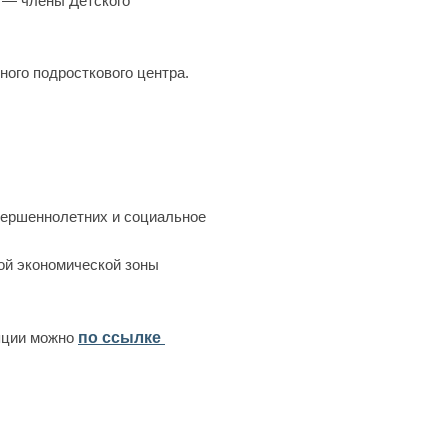
и — члены Детского
ого подросткового центра.
вершеннолетних и социальное
ой экономической зоны
ляции можно
по ссылке