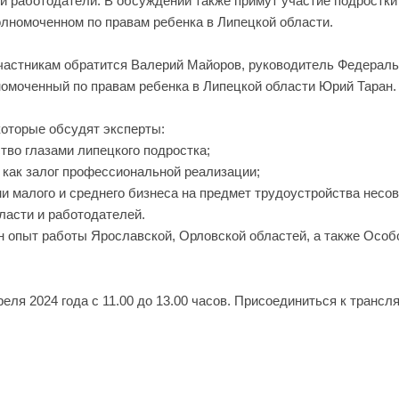
 и работодатели. В обсуждении также примут участие подростк
олномоченном по правам ребенка в Липецкой области.
частникам обратится Валерий Майоров, руководитель Федеральн
омоченный по правам ребенка в Липецкой области Юрий Таран.
которые обсудят эксперты:
во глазами липецкого подростка;
 как залог профессиональной реализации;
и малого и среднего бизнеса на предмет трудоустройства несо
ласти и работодателей.
ен опыт работы Ярославской, Орловской областей, а также Особ
реля 2024 года с 11.00 до 13.00 часов. Присоединиться к транс