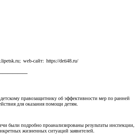
petsk.ru; web-сайт: https://deti48.ru/
___________
 детскому правозащитнику об эффективности мер по ранней
ействия для оказания помощи детям.
тречи были подробно проанализированы результаты инспекции,
онкретных жизненных ситуаций заявителей.