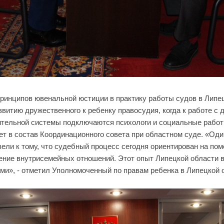
ринципов ювенальной юстиции в практику работы судов в Липец
витию дружественного к ребенку правосудия, когда к работе с 
тельной системы подключаются психологи и социальные работ
ет в состав Координационного совета при областном суде. «Од
ели к тому, что судебный процесс сегодня ориентирован на пом
ение внутрисемейных отношений. Этот опыт Липецкой области 
ми», - отметил Уполномоченный по правам ребенка в Липецкой 