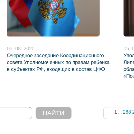
05. 08. 2020
05. 
Очередное заседание Координационного
Упо
совета Уполномоченных по правам ребенка
Липец
в субъектах РФ, входящих в состав ЦФО
обл
«По
1
...
288