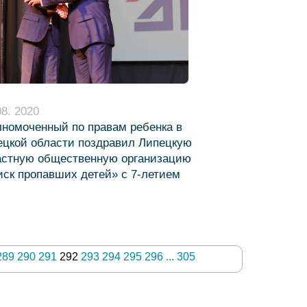
08. 2020
лномоченный по правам ребенка в
кой области поздравил Липецкую
астную общественную организацию
иск пропавших детей» с 7-летием
289
290
291
292
293
294
295
296
...
305