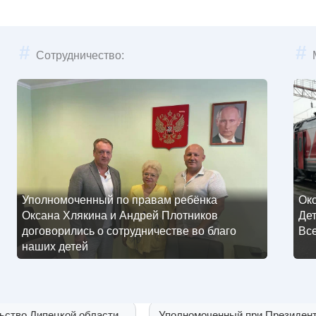
#
#
Сотрудничество:
ьство Липецкой области
Уполномоченный при Президен